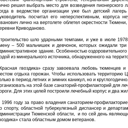
ично решил выбрать место для возведения пионерского ла
огда в ведомстве организации уже был детский лагерь
уководитель посчитал его неперспективным, корпуса н
ванович лично на вертолете облетел окрестности Тюмени,
еревни Криводаново.
троительство шло ударными темпами, и уже в июле 1978
мену – 500 мальчишек и девчонок, которых ожидали три 
дминистративное здание. Особенностью оздоровительного 
одой из минерального источника, обнаруженного на террит
Красная гвоздика» сразу завоевала любовь тюменцев и
естом отдыха горожан. Чтобы использовать территорию 
олько в период летних и зимних каникул, но и круглогодичн
рганизовать на этой базе санаторий-профилакторий для ле
ороги. Для этих целей построили лечебный корпус и два жи
 1996 году за право владения санаторием-профилакторие
о спорту, областной туберкулезный диспансер и департа
дминистрации Тюменской области, и по сей день являющи
воздика» стала областным домом ветеранов.