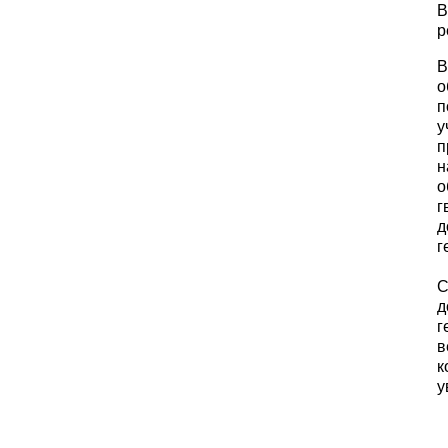
В
р
В
о
п
у
п
н
о
г
д
г
С
д
г
в
к
у