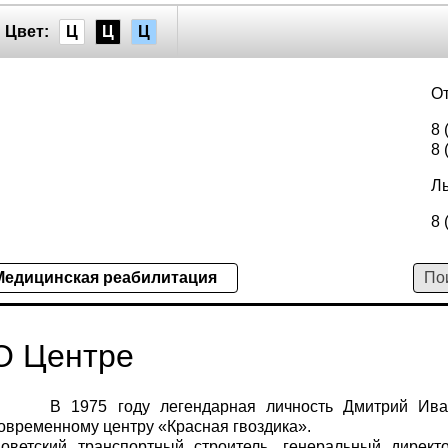
Цвет:
Ц
Ц
Ц
От
8 
8 
Ль
8 
Медицинская реабилитация
О Центре
В 1975 году легендарная личность Дмитрий Ива
овременному центру «Красная гвоздика».
оветский транспортный строитель, генеральный директ