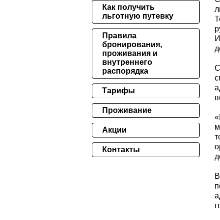
Как получить
л
льготную путевку
Т
р
Правила
И
бронирования,
д
проживания и
внутреннего
С
распорядка
с
а
Тарифы
в
Проживание
«
м
Акции
т
о
Контакты
д
В
п
а
г