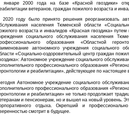
 январе 2000 года на базе «Красной гвоздики» отк
еабилитации ветеранов, граждан пожилого возраста и инва
 2020 году было принято решения реорганизовать ав
бслуживания населения Тюменской области «Социальн
ожилого возраста и инвалидов «Красная гвоздика» путем
чреждения социального обслуживания населения Тюме
рофессионального образования «Областной геронто
аименование автономного учреждения социального об
бласти «Социально-оздоровительный центр граждан пожил
воздика»: Автономное учреждение социального обслужива
ополнительного профессионального образования «Региона
еронтологии и реабилитации», действующее по настоящее 
егодня Автономное учреждение социального обслуживан
ополнительного профессионального образования «Региона
еронтологии и реабилитации» не только продолжает трад
етеранам и пенсионерам, но и вышел на новый уровень. Э
орпоративного отдыха. Окрепший и профессиональн
веренностью смотрит в будущее.