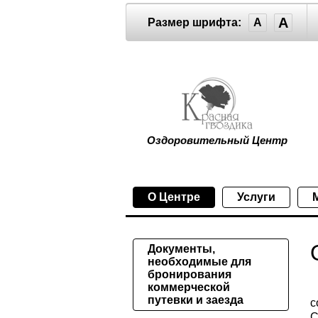
A
Размер шрифта:
A
Оздоровительный Центр
О Центре
Услуги
Документы,
необходимые для
бронирования
коммерческой
путевки и заезда
с
С